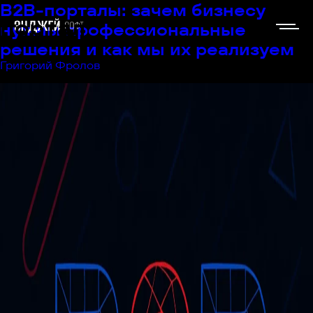
B2B-порталы: зачем бизнесу
портал
нужны профессиональные
решения и как мы их реализуем
Григорий Фролов
|
19.05.2025