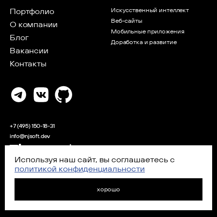
Портфолио
Искусственный интеллект
Веб-сайты
О компании
Мобильные приложения
Блог
Доработка и развитие
Вакансии
Контакты
+7 (495) 150-18-31
info@njsoft.dev
Используя наш сайт, вы соглашаетесь с
Аккредитованная IT-компания
политикой конфиденциальности
2026 ООО «ЭНДЖЕЙ СОФТ»
политика конфиденциальности
▪
согласие на обработку
хорошо
персональных данных