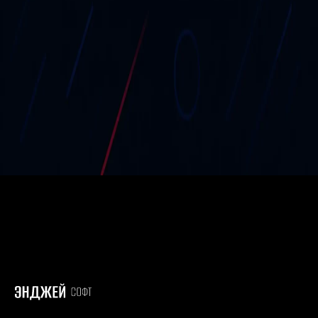
B2B (business-to-business) портал — это цифровая
платформа, позволяющая компаниям эффективно
взаимодействовать с партнёрами: размещать заказы,
получать персональные условия, обмениваться
документами и автоматизировать продажи.