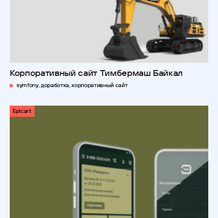
Корпоративный сайт Тимбермаш Байкал
symfony, доработка, корпоративный сайт
Epicart