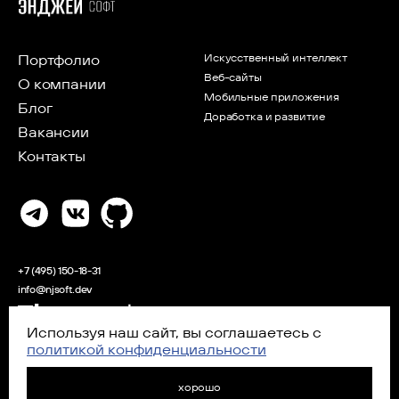
Портфолио
Искусственный интеллект
Веб-сайты
О компании
Мобильные приложения
Блог
Доработка и развитие
Вакансии
Контакты
+7 (495) 150-18-31
info@njsoft.dev
Используя наш сайт, вы соглашаетесь с
Аккредитованная IT-компания
политикой конфиденциальности
2026 ООО «ЭНДЖЕЙ СОФТ»
политика конфиденциальности
▪
согласие на обработку
хорошо
персональных данных