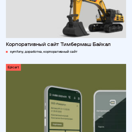
Корпоративный сайт Тимбермаш Байкал
symfony, доработка, корпоративный сайт
Epicart