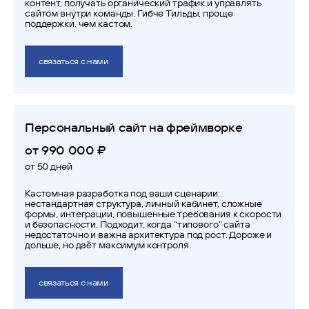
контент, получать органический трафик и управлять
сайтом внутри команды. Гибче Тильды, проще
поддержки, чем кастом.
связаться с нами
Персональный сайт на фреймворке
от 990 000 ₽
от 50 дней
Кастомная разработка под ваши сценарии:
нестандартная структура, личный кабинет, сложные
формы, интеграции, повышенные требования к скорости
и безопасности. Подходит, когда “типового” сайта
недостаточно и важна архитектура под рост. Дороже и
дольше, но даёт максимум контроля.
связаться с нами