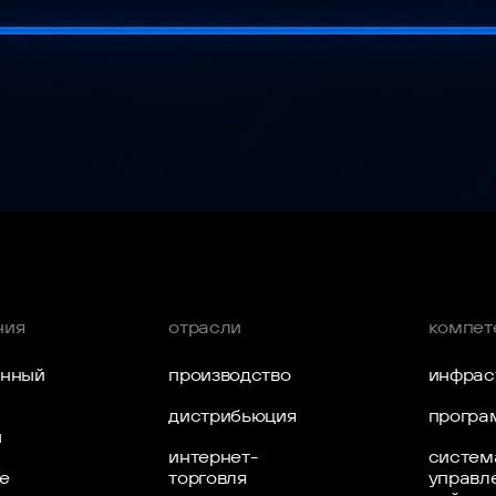
 видимой части сайта, элементов сайта и пользовате
исовываются элементы, прописываются тексты.
ния
отрасли
компет
енный
производство
инфрас
т
дистрибьюция
програ
ы
интернет-
систем
е
торговля
управл