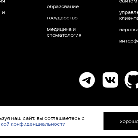
ия
сайтом
образование
 и
управл
государство
клиент
медицина и
верстк
стоматология
интерф
зуя наш сайт, вы соглашаетесь с
хорош
икой конфиденциальности
отку персональных данных