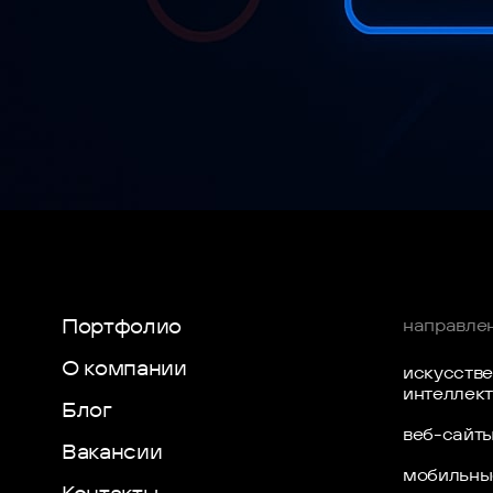
Прототипирование сайта – это проработка структуры
черновиком будущего сайта. В нём схематично прор
Портфолио
направле
О компании
искусств
интеллек
Блог
веб-сайт
Вакансии
мобильны