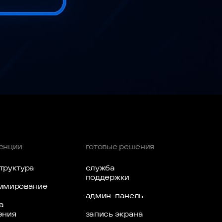
льских сценариев. Прототип можно назвать
енции
готовые решения
труктура
служба
поддержки
ммирование
админ-панель
а
ения
запись экрана