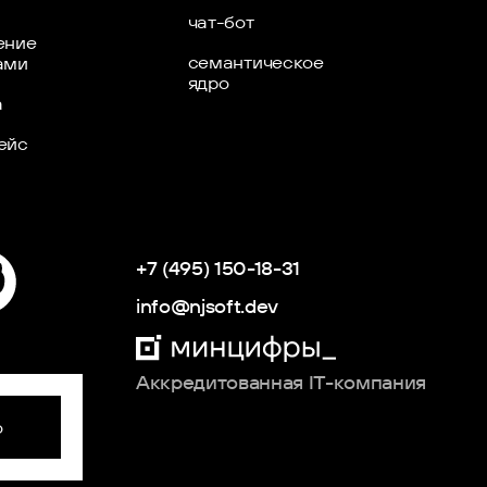
чат-бот
ение
семантическое
ами
ядро
а
ейс
+7 (495) 150-18-31
info@njsoft.dev
Аккредитованная IT-компания
о