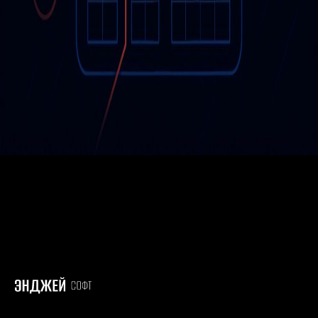
Итак, на дворе 2024й, и Вы таки решились заказывать
разработку сайта без конструкторов (Tilda, Wix, Ukit и
тп), без использования многочисленных шаблонов
для Wordpress или Битрикс, даже подумывали
посмотреть в сторону плагина Elementor для
Wordpress, но нет. Точно? Уверены? Тогда поехали!