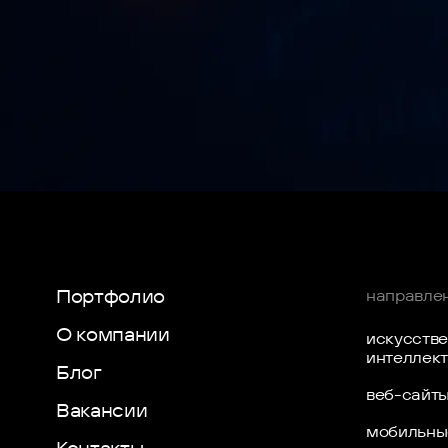
Иногда при сборке Flutter-проекта итоговый minSdkV
способ форсить нужное значение, проверить результа
Портфолио
направле
О компании
искусств
интеллек
Блог
веб-сайт
Вакансии
мобильны