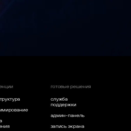
гурации (например, 24 вместо 21). Ниже — быстрый
енции
готовые решения
труктура
служба
поддержки
ммирование
админ-панель
а
ения
запись экрана