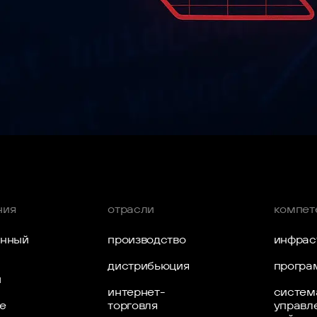
ersion внезапно становится выше, чем задано в конфи
т в артефакте и найти «виновника» повышения.
ния
отрасли
компет
енный
производство
инфрас
т
дистрибьюция
програ
ы
интернет-
систем
е
торговля
управл