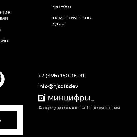
чат-бот
ение
семантическое
ами
ядро
а
ейс
+7 (495) 150-18-31
info@njsoft.dev
Аккредитованная IT-компания
о