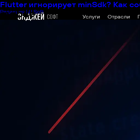
Flutter игнорирует minSdk? Как 
mobile
Редакция NJ Soft
|
26.08.2025
Услуги
Отрасли