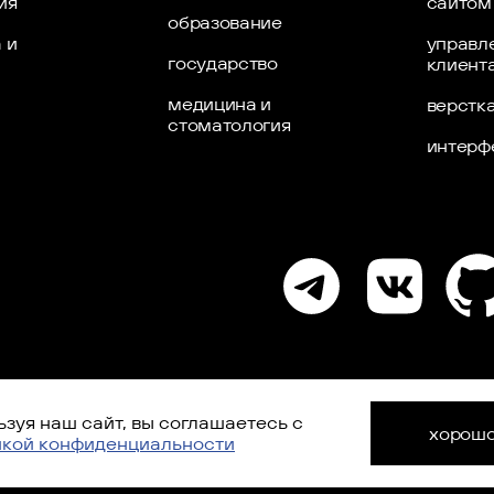
ия
сайтом
образование
 и
управл
государство
клиент
медицина и
верстк
стоматология
интерф
зуя наш сайт, вы соглашаетесь с
хорош
икой конфиденциальности
отку персональных данных