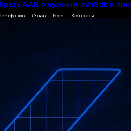
собрать AAB с нужным minSdk и пр
Портфолио
О нас
Блог
Контакты