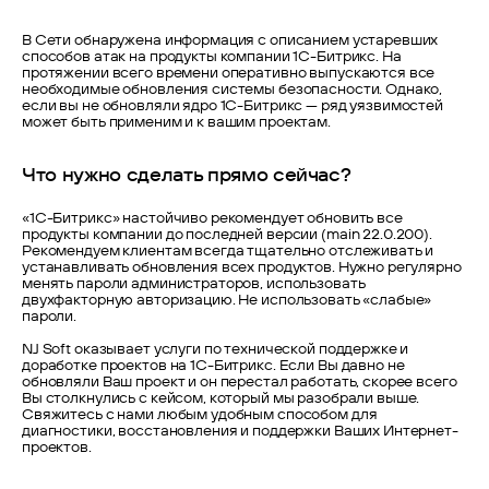
В Сети обнаружена информация с описанием устаревших
способов атак на продукты компании 1С-Битрикс. На
протяжении всего времени оперативно выпускаются все
необходимые обновления системы безопасности. Однако,
если вы не обновляли ядро 1С-Битрикс — ряд уязвимостей
может быть применим и к вашим проектам.
Что нужно сделать прямо сейчас?
«1С-Битрикс» настойчиво рекомендует обновить все
продукты компании до последней версии (main 22.0.200).
Рекомендуем клиентам всегда тщательно отслеживать и
устанавливать обновления всех продуктов. Нужно регулярно
менять пароли администраторов, использовать
двухфакторную авторизацию. Не использовать «слабые»
пароли.
NJ Soft оказывает услуги по технической поддержке и
доработке проектов на 1С-Битрикс. Если Вы давно не
обновляли Ваш проект и он перестал работать, скорее всего
Вы столкнулись с кейсом, который мы разобрали выше.
Свяжитесь с нами любым удобным способом для
диагностики, восстановления и поддержки Ваших Интернет-
проектов.