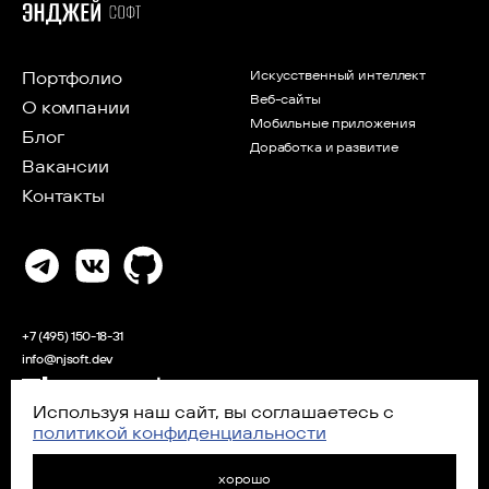
Портфолио
Искусственный интеллект
Веб-сайты
О компании
Мобильные приложения
Блог
Доработка и развитие
Вакансии
Контакты
+7 (495) 150-18-31
info@njsoft.dev
Используя наш сайт, вы соглашаетесь с
Аккредитованная IT-компания
политикой конфиденциальности
2026 ООО «ЭНДЖЕЙ СОФТ»
политика конфиденциальности
▪
согласие на обработку
хорошо
персональных данных