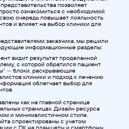
-представительства позволяет
 просто ознакомиться с необходимой
в свою очередь повышает лояльность
тов и влияет на выбор клиники для
редставителями заказчика, мы решили
ледующие информационные разделы:
иент видит результат проделанной
блему, с которой обратился пациент
лы” — блоки, раскрывающие
алистов клиники и подход к лечению
информация облегчает выбор для
нтов
влены как на главной странице
тдельных страницах. Дизайн ресурса
ном и минималистичном стиле.
айта спроектированы с учетом
ции с ПК на планшеты и смартфоны.