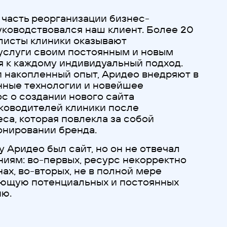
 часть реорганизации бизнес-
уководствовался наш клиент. Более 20
листы клиники оказывают
услуги своим постоянным и новым
я к каждому индивидуальный подход.
и накопленный опыт, Аридео внедряют в
нные технологии и новейшее
с о создании нового сайта
ководителей клиники после
са, которая повлекла за собой
онировании бренда.
у Аридео был сайт, но он не отвечал
иям: во-первых, ресурс некорректно
ах, во-вторых, не в полной мере
ющую потенциальных и постоянных
ию.