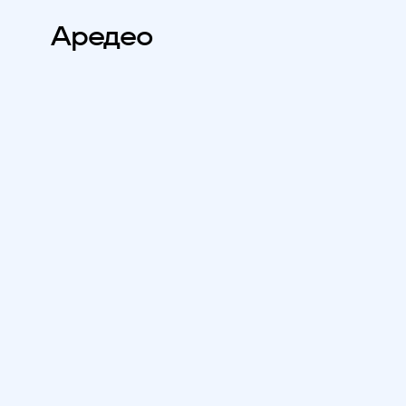
Аредео