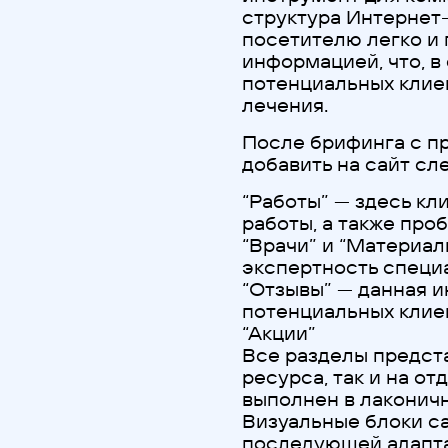
структура Интернет
посетителю легко и
информацией, что, 
потенциальных клиен
лечения.
После брифинга с п
добавить на сайт с
“Работы” — здесь кл
работы, а также про
“Врачи” и “Материа
экспертность специ
“Отзывы” — данная 
потенциальных клие
“Акции”
Все разделы предста
ресурса, так и на о
выполнен в лаконич
Визуальные блоки с
последующей адапта