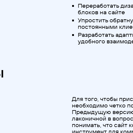
Переработать диз
блоков на сайте
Упростить обратну
постоянными кли
Разработать адапт
удобного взаимод
ы
Для того, чтобы прис
необходимо четко по
Предыдущую версию 
лаконичной в вопро
понимать, что сайт 
инструмент для ком