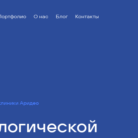
Портфолио
О нас
Блог
Контакты
клиники Аридео
логической