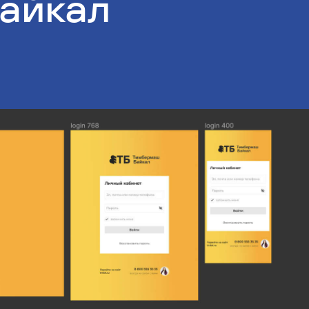
айкал