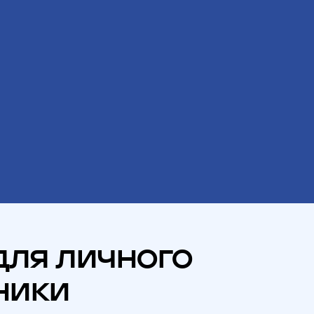
для личного
ники